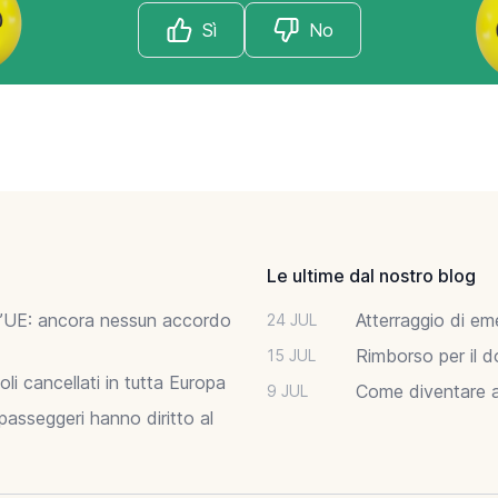
Sì
No
Le ultime dal nostro blog
ell’UE: ancora nessun accordo
Atterraggio di em
24 JUL
Rimborso per il d
15 JUL
li cancellati in tutta Europa
Come diventare as
9 JUL
asseggeri hanno diritto al