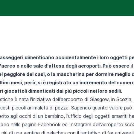
passeggeri dimenticano accidentalmente i loro oggetti pe
l'aereo o nelle sale d'attesa degli aeroporti. Può essere il
el peggiore dei casi, o la mascherina per dormire meglio 
 ultimi mesi, però, si è registrato un incremento del numer
i giocattoli dimenticati dai più piccoli nei loro sedili.
tiche è nata l'iniziativa dell'aeroporto di Glasgow, in Scozia, 
i questi piccoli animaletti di pezza. Sapendo quanto valore può 
rito agli occhi di un bambino, l'ufficio degli oggetti smarriti h
video nelle pagine Facebook ed Instagram dell'aeroporto scoz
più di una ventina di peluches con il tentativo di far arrivare 