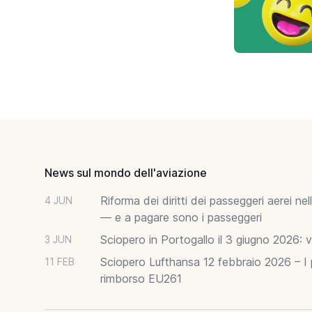
Footer
News sul mondo dell'aviazione
Riforma dei diritti dei passeggeri aerei n
4 JUN
— e a pagare sono i passeggeri
Sciopero in Portogallo il 3 giugno 2026: vo
3 JUN
Sciopero Lufthansa 12 febbraio 2026 – I p
11 FEB
rimborso EU261