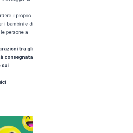
ere il proprio
r i bambini e di
 le persone a
razioni tra gli
errà consegnata
 sui
ici