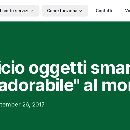
I nostri servizi
Come funziona
Contatti
Vo
icio oggetti smar
"adorabile" al m
tember 26, 2017