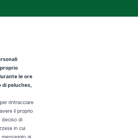
rsonali
 proprio
durante le ore
o di peluches,
per rintracciare
avere il proprio
a deciso di
zese in cui
il messaggio ai