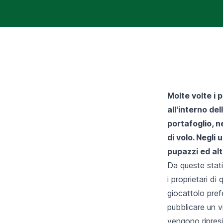
Molte volte i 
all'interno del
portafoglio, n
di volo. Negli
pupazzi ed altr
Da queste statis
i proprietari d
giocattolo prefe
pubblicare un 
vengono ripresi 