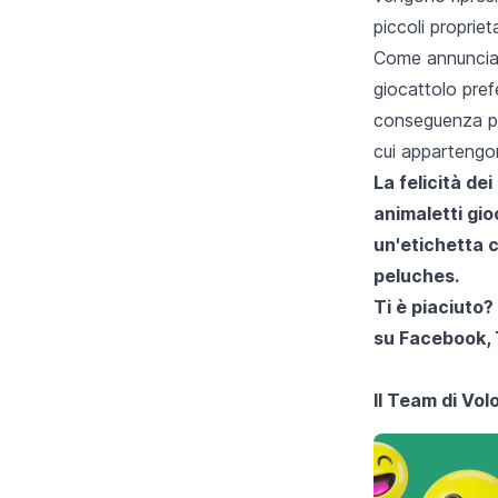
piccoli proprieta
Come annunciat
giocattolo pref
conseguenza per
cui appartengono
La felicità dei
animaletti gio
un'etichetta c
peluches.
Ti è piaciuto?
su
Facebook
,
Il Team di
Volo