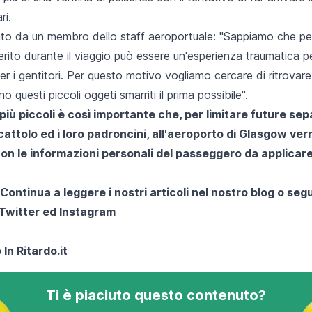
ri.
o da un membro dello staff aeroportuale: "Sappiamo che perd
erito durante il viaggio può essere un'esperienza traumatica pe
 i gentitori. Per questo motivo vogliamo cercare di ritrovare
 questi piccoli oggeti smarriti il prima possibile".
 più piccoli è così importante che, per limitare future sepa
cattolo ed i loro padroncini, all'aeroporto di Glasgow v
on le informazioni personali del passeggero da applicare
 Continua a leggere i nostri articoli nel nostro blog o segu
Twitter
ed
Instagram
 In Ritardo.it
Ti è piaciuto questo contenuto?