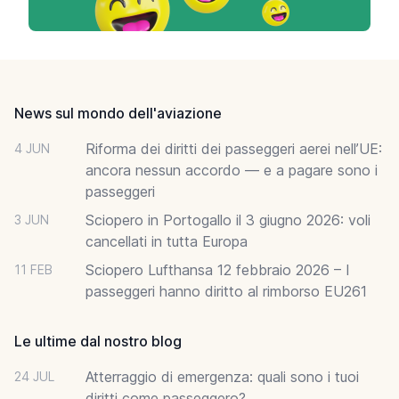
Footer
News sul mondo dell'aviazione
Riforma dei diritti dei passeggeri aerei nell’UE:
4 JUN
ancora nessun accordo — e a pagare sono i
passeggeri
Sciopero in Portogallo il 3 giugno 2026: voli
3 JUN
cancellati in tutta Europa
Sciopero Lufthansa 12 febbraio 2026 – I
11 FEB
passeggeri hanno diritto al rimborso EU261
Le ultime dal nostro blog
Atterraggio di emergenza: quali sono i tuoi
24 JUL
diritti come passeggero?