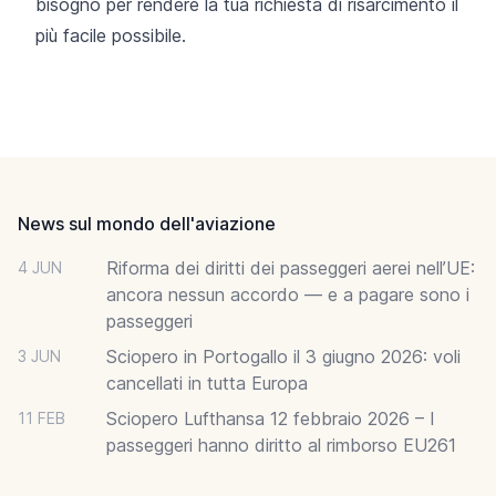
bisogno per rendere la tua richiesta di risarcimento il
più facile possibile.
Footer
News sul mondo dell'aviazione
Riforma dei diritti dei passeggeri aerei nell’UE:
4 JUN
ancora nessun accordo — e a pagare sono i
passeggeri
Sciopero in Portogallo il 3 giugno 2026: voli
3 JUN
cancellati in tutta Europa
Sciopero Lufthansa 12 febbraio 2026 – I
11 FEB
passeggeri hanno diritto al rimborso EU261