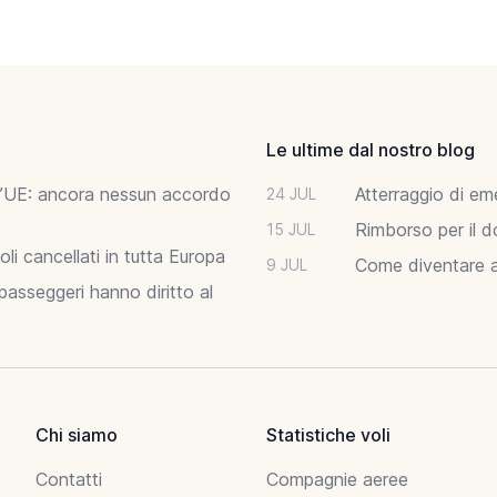
Le ultime dal nostro blog
ell’UE: ancora nessun accordo
Atterraggio di em
24 JUL
Rimborso per il d
15 JUL
li cancellati in tutta Europa
Come diventare as
9 JUL
asseggeri hanno diritto al
Chi siamo
Statistiche voli
Contatti
Compagnie aeree