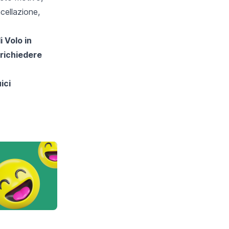
cellazione,
di
Volo in
 richiedere
ici