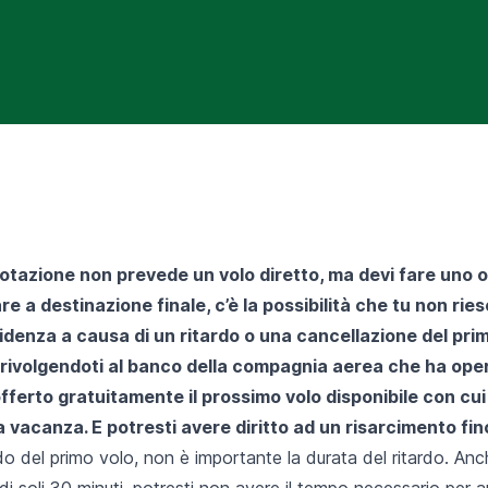
otazione non prevede un volo diretto, ma devi fare uno o 
are a destinazione finale, c’è la possibilità che tu non ri
ncidenza a causa di un ritardo o una cancellazione del prim
rivolgendoti al banco della compagnia aerea che ha opera
 offerto gratuitamente il prossimo volo disponibile con cui
a vacanza. E potresti avere diritto ad un risarcimento fi
rdo del primo volo, non è importante la durata del ritardo. An
 di soli 30 minuti, potresti non avere il tempo necessario per a