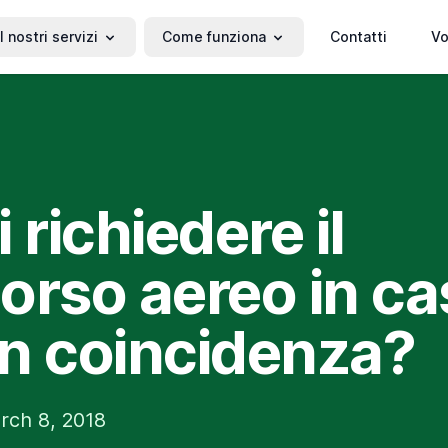
I nostri servizi
Come funziona
Contatti
Vo
 richiedere il
orso aereo in ca
 in coincidenza?
rch 8, 2018