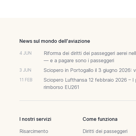
Footer
News sul mondo dell'aviazione
Riforma dei diritti dei passeggeri aerei n
4 JUN
— e a pagare sono i passeggeri
Sciopero in Portogallo il 3 giugno 2026: vo
3 JUN
Sciopero Lufthansa 12 febbraio 2026 – I p
11 FEB
rimborso EU261
I nostri servizi
Come funziona
Risarcimento
Diritti dei passeggeri