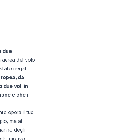
a due
a aerea del volo
 stato negato
uropea, da
 due voli in
ione è che i
te opera il tuo
pio, ma al
hanno degli
esto motivo,