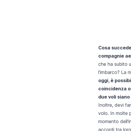
Cosa succede 
compagnie ae
che ha subito u
l'imbarco? La r
oggi, è possib
coincidenza o
due voli siano
Inoltre, devi f
volo. In molte 
momento dell'i
accordi tra lor