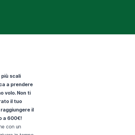
più scali
esca a prendere
o volo. Non ti
to il tuo
 raggiungere il
no a 600€!
che con un
rrivare in tempo