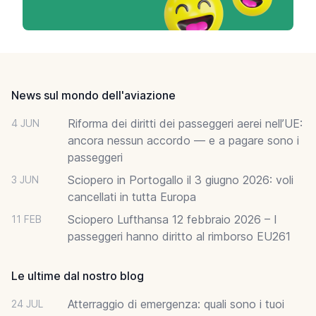
Footer
News sul mondo dell'aviazione
Riforma dei diritti dei passeggeri aerei nell’UE:
4 JUN
ancora nessun accordo — e a pagare sono i
passeggeri
Sciopero in Portogallo il 3 giugno 2026: voli
3 JUN
cancellati in tutta Europa
Sciopero Lufthansa 12 febbraio 2026 – I
11 FEB
passeggeri hanno diritto al rimborso EU261
Le ultime dal nostro blog
Atterraggio di emergenza: quali sono i tuoi
24 JUL