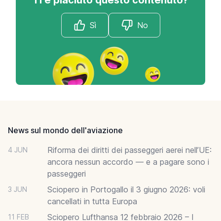
Sì
No
Footer
News sul mondo dell'aviazione
Riforma dei diritti dei passeggeri aerei nell’UE:
4 JUN
ancora nessun accordo — e a pagare sono i
passeggeri
Sciopero in Portogallo il 3 giugno 2026: voli
3 JUN
cancellati in tutta Europa
Sciopero Lufthansa 12 febbraio 2026 – I
11 FEB