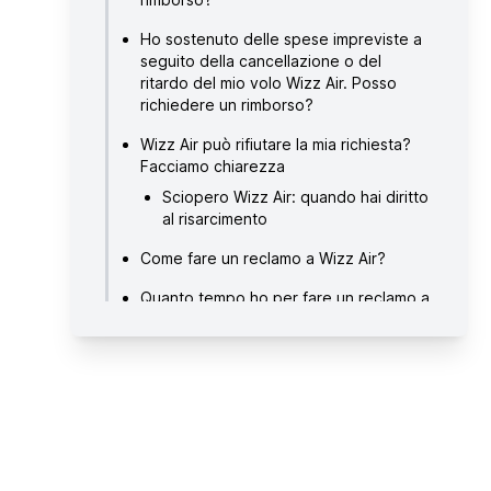
Ho sostenuto delle spese impreviste a
seguito della cancellazione o del
ritardo del mio volo Wizz Air. Posso
richiedere un rimborso?
Wizz Air può rifiutare la mia richiesta?
Facciamo chiarezza
Sciopero Wizz Air: quando hai diritto
al risarcimento
Come fare un reclamo a Wizz Air?
Quanto tempo ho per fare un reclamo a
Wizz Air?
Quanto tempo dovró attendere per il
risarcimento e il rimborso Wizz Air?
Informazioni su Wizz Air