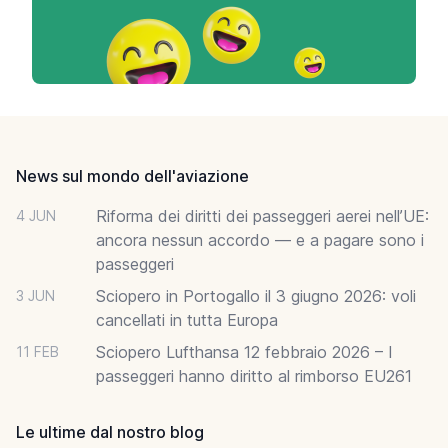
Footer
News sul mondo dell'aviazione
Riforma dei diritti dei passeggeri aerei nell’UE:
4 JUN
ancora nessun accordo — e a pagare sono i
passeggeri
Sciopero in Portogallo il 3 giugno 2026: voli
3 JUN
cancellati in tutta Europa
Sciopero Lufthansa 12 febbraio 2026 – I
11 FEB
passeggeri hanno diritto al rimborso EU261
Le ultime dal nostro blog