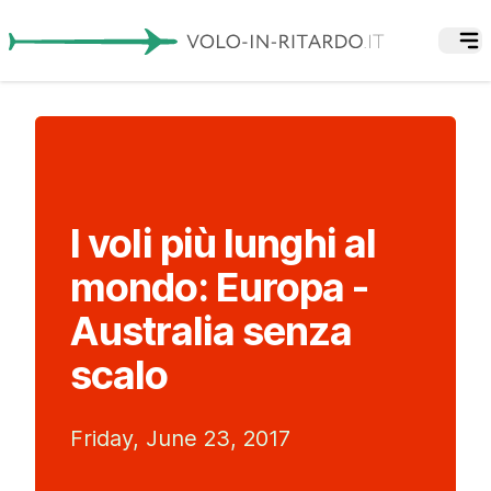
I voli più lunghi al
mondo: Europa -
Australia senza
scalo
Friday, June 23, 2017