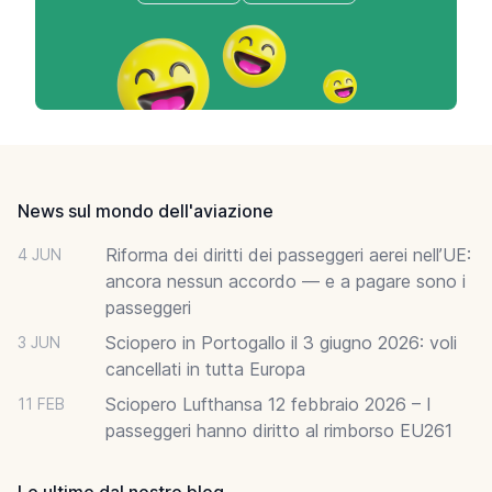
Footer
News sul mondo dell'aviazione
Riforma dei diritti dei passeggeri aerei nell’UE:
4 JUN
ancora nessun accordo — e a pagare sono i
passeggeri
Sciopero in Portogallo il 3 giugno 2026: voli
3 JUN
cancellati in tutta Europa
Sciopero Lufthansa 12 febbraio 2026 – I
11 FEB
passeggeri hanno diritto al rimborso EU261
Le ultime dal nostro blog