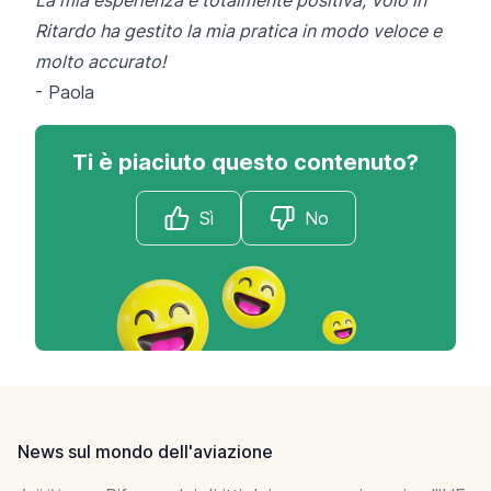
Ritardo ha gestito la mia pratica in modo veloce e
molto accurato!
-
Paola
Ti è piaciuto questo contenuto?
Sì
No
Footer
News sul mondo dell'aviazione