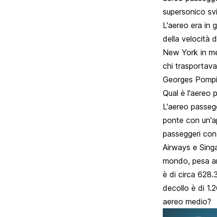
supersonico svi
L'aereo era in 
della velocità 
New York in men
chi trasportav
Georges Pompid
Qual è l'aereo 
L'aereo passegg
ponte con un'a
passeggeri con 
Airways e Singa
mondo, pesa anc
è di circa 628
decollo è di 1.
aereo medio?