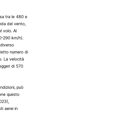
esa tra le 480 e
onda del vento,
l volo. Al
240-290 km/h).
 diverso
iddetto numero di
o. La velocità
eggeri di 570
ndizioni, può
ene questo
2023),
 aerei in