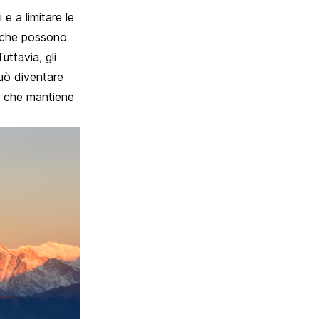
e a limitare le
e che possono
uttavia, gli
può diventare
za che mantiene