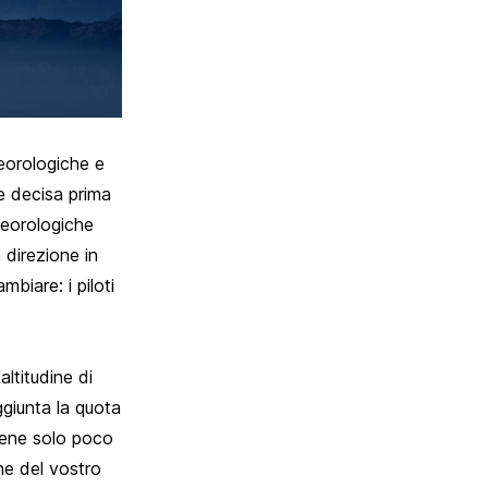
teorologiche e
te decisa prima
teorologiche
 direzione in
biare: i piloti
ltitudine di
ggiunta la quota
viene solo poco
ine del vostro