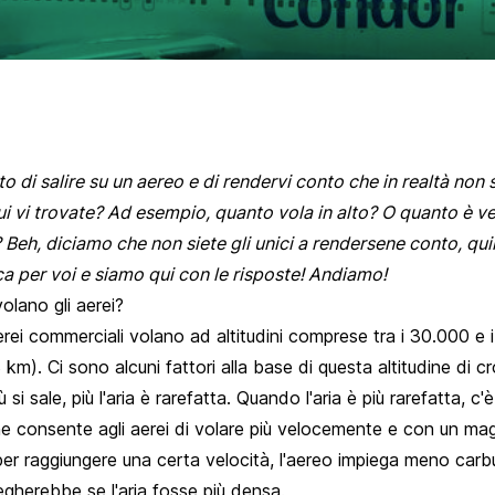
to di salire su un aereo e di rendervi conto che in realtà non 
ui vi trovate? Ad esempio, quanto vola in alto? O quanto è v
 Beh, diciamo che non siete gli unici a rendersene conto, qu
ca per voi e siamo qui con le risposte! Andiamo!
olano gli aerei?
aerei commerciali volano ad altitudini comprese tra i 30.000 e 
km). Ci sono alcuni fattori alla base di questa altitudine di cr
ù si sale, più l'aria è rarefatta. Quando l'aria è più rarefatta, c
che consente agli aerei di volare più velocemente e con un mag
per raggiungere una certa velocità, l'aereo impiega meno carb
gherebbe se l'aria fosse più densa.