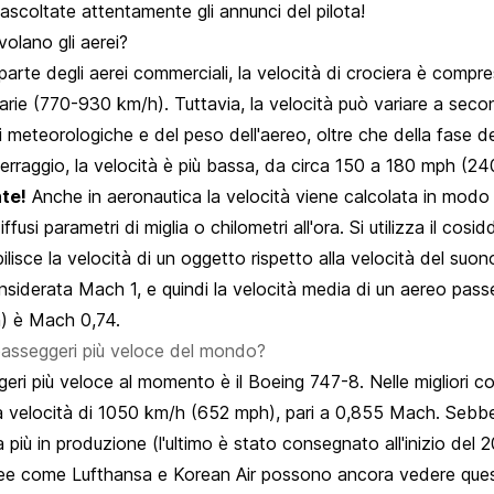
 ascoltate attentamente gli annunci del pilota!
volano gli aerei?
parte degli aerei commerciali, la velocità di crociera è compr
rarie (770-930 km/h). Tuttavia, la velocità può variare a sec
i meteorologiche e del peso dell'aereo, oltre che della fase de
tterraggio, la velocità è più bassa, da circa 150 a 180 mph (
te!
Anche in aeronautica la velocità viene calcolata in modo
diffusi parametri di miglia o chilometri all'ora. Si utilizza il cos
lisce la velocità di un oggetto rispetto alla velocità del suon
siderata Mach 1, e quindi la velocità media di un aereo pass
) è Mach 0,74.
 passeggeri più veloce del mondo?
eri più veloce al momento è il Boeing 747-8. Nelle migliori co
a velocità di 1050 km/h (652 mph), pari a 0,855 Mach. Sebb
 più in produzione (l'ultimo è stato consegnato all'inizio del 
e come Lufthansa e Korean Air possono ancora vedere questi