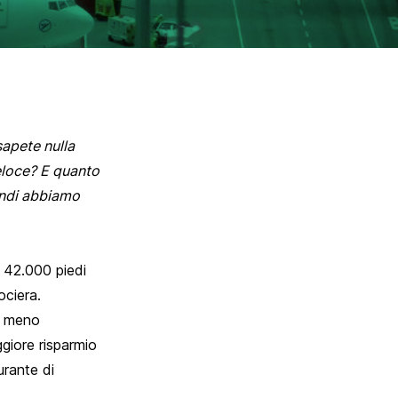
sapete nulla
eloce? E quanto
indi abbiamo
i 42.000 piedi
ociera.
'è meno
giore risparmio
urante di