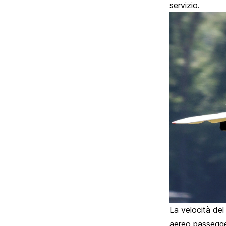
servizio.
La velocità de
aereo passegge