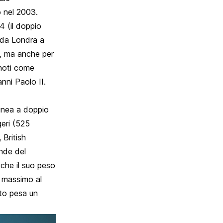
o nel 2003.
4 (il doppio
e da Londra a
à, ma anche per
 noti come
anni Paolo II.
linea a doppio
eri (525
 British
ande del
 che il suo peso
o massimo al
nto pesa un