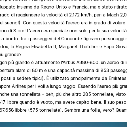
luppato insieme da Regno Unito e Francia, ma è stato ritirat
grado di raggiungere la velocità di 2.172 km/h, pari a Mach 2,0
del suono!). Con questa velocità l'aereo era in grado di volar
o di 3 ore! L'aereo era speciale non solo per la sua velocit
a a bordo: tra i passeggeri del Concorde figurano personaggi
ou, la Regina Elisabetta II, Margaret Thatcher e Papa Giov
più grande?
eri più grande è attualmente l'Airbus A380-800, un aereo di 
pertura alare di 80 m e una capacità massima di 853 passegg
posti a sedere tipici). È utilizzato principalmente da Emirates,
pore Airlines per i voli a lungo raggio. Essendo l'aereo più gr
he una tonnellata - beh, più che altro 285 tonnellate, visto
.317 libbre quando è vuoto, ma avete capito bene. Il suo pes
267.658 libbre (575 tonnellate). Sembra una follia, vero? Qua