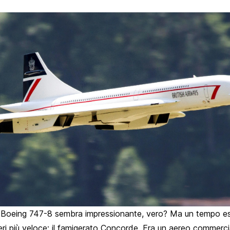
l Boeing 747-8 sembra impressionante, vero? Ma un tempo es
ri più veloce: il famigerato Concorde. Era un aereo commerci