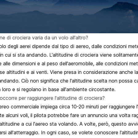
ine di crociera varia da un volo all'altro?
 volo degli aerei dipende dal tipo di aereo, dalle condizioni me
 in cui si sta andando. L'altitudine di crociera viene solitamen
e alle dimensioni e al peso dell'aeromobile, alle condizioni me
se altitudini e ai venti. Viene presa in considerazione anche la
andando. Ciò non significa che l'altitudine scelta non possa cam
loro e si regolano in base all'ambiente circostante.
corre per raggiungere l'altitudine di crociera?
ereo commerciale impiega circa 10-20 minuti per raggiungere l'a
te alcuni voli, il pilota potrebbe fare un annuncio una volta ra
altitudine a cui l'aereo sta volando. A volte, però, questo av
rsi all'atterraggio. In ogni caso, se volete conoscere l'altitud