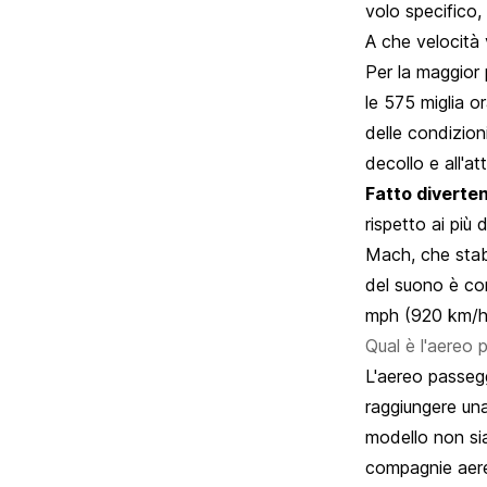
volo specifico,
A che velocità 
Per la maggior 
le 575 miglia o
delle condizion
decollo e all'a
Fatto diverten
rispetto ai più 
Mach, che stabi
del suono è con
mph (920 km/h
Qual è l'aereo
L'aereo passegg
raggiungere un
modello non sia
compagnie aere