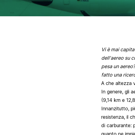
Vi è mai capita
dell'aereo su c
pesa un aereo?
fatto una ricer
A che altezza v
In genere, gli 
(9,14 km e 12,8 
Innanzitutto, pi
resistenza, il 
di carburante: 
quanto ne impie