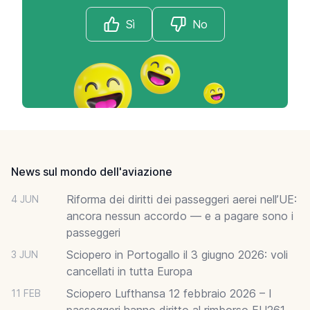
Sì
No
Footer
News sul mondo dell'aviazione
Riforma dei diritti dei passeggeri aerei nell’UE:
4 JUN
ancora nessun accordo — e a pagare sono i
passeggeri
Sciopero in Portogallo il 3 giugno 2026: voli
3 JUN
cancellati in tutta Europa
Sciopero Lufthansa 12 febbraio 2026 – I
11 FEB
passeggeri hanno diritto al rimborso EU261