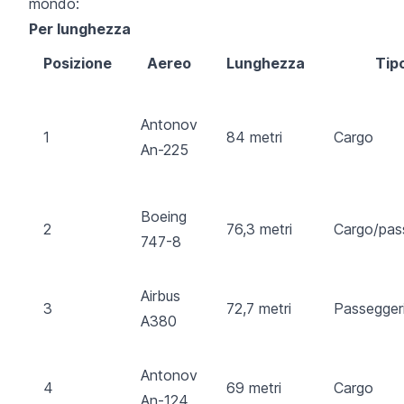
mondo:
Per lunghezza
Posizione
Aereo
Lunghezza
Tip
Antonov
1
84 metri
Cargo
An-225
Boeing
2
76,3 metri
Cargo/pas
747-8
Airbus
3
72,7 metri
Passegger
A380
Antonov
4
69 metri
Cargo
An-124