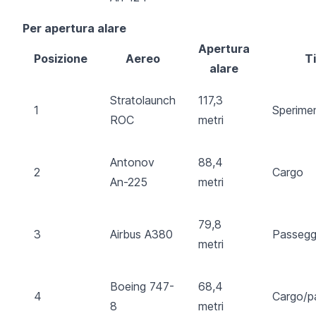
Per apertura alare
Apertura
Posizione
Aereo
T
alare
Stratolaunch
117,3
1
Sperime
ROC
metri
Antonov
88,4
2
Cargo
An-225
metri
79,8
3
Airbus A380
Passegg
metri
Boeing 747-
68,4
4
Cargo/p
8
metri