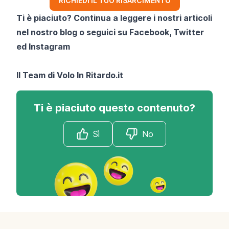
RICHIEDI IL TUO RISARCIMENTO
Ti è piaciuto? Continua a leggere i nostri articoli
nel nostro blog o seguici su
Facebook
,
Twitter
ed
Instagram
Il Team di
Volo In Ritardo.it
Ti è piaciuto questo contenuto?
Sì
No
Footer