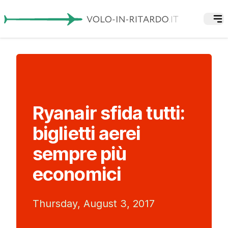
Ryanair sfida tutti:
biglietti aerei
sempre più
economici
Thursday, August 3, 2017