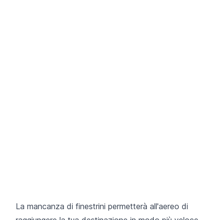
La mancanza di finestrini permetterà all'aereo di
raggiungere la tua destinazione in modo più veloce