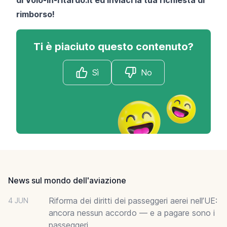
rimborso!
Ti è piaciuto questo contenuto?
Sì
No
Footer
News sul mondo dell'aviazione
Riforma dei diritti dei passeggeri aerei nell’UE:
4 JUN
ancora nessun accordo — e a pagare sono i
passeggeri