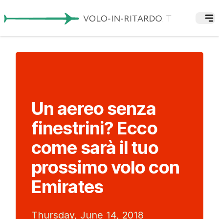
Un aereo senza
finestrini? Ecco
come sarà il tuo
prossimo volo con
Emirates
Thursday, June 14, 2018