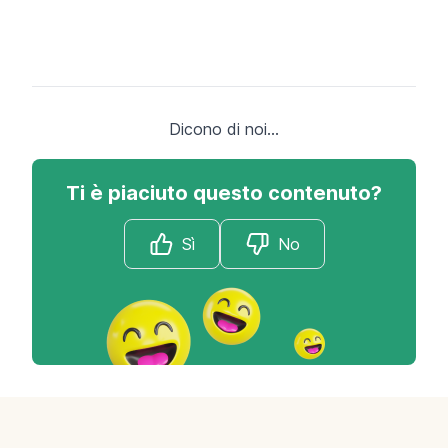
Dicono di noi...
Ti è piaciuto questo contenuto?
Sì
No
Footer