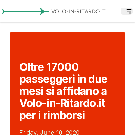
Oltre 17000
passeggeri in due
mesi si affidano a
Volo-in-Ritardo.it
per i rimborsi
Friday, June 19, 2020