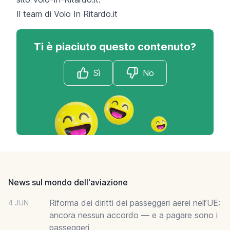
Il team di
Volo In Ritardo.it
Ti è piaciuto questo contenuto?
Sì
No
Footer
News sul mondo dell'aviazione
Riforma dei diritti dei passeggeri aerei nell’UE:
4 JUN
ancora nessun accordo — e a pagare sono i
passeggeri