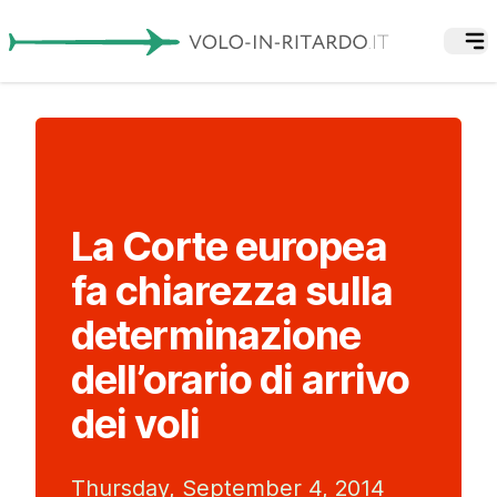
La Corte europea
fa chiarezza sulla
determinazione
dell’orario di arrivo
dei voli
Thursday, September 4, 2014