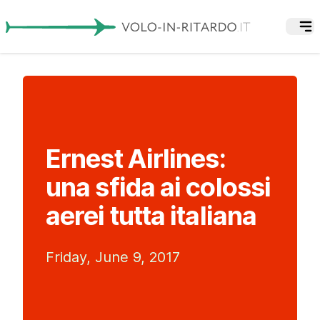
Ernest Airlines:
una sfida ai colossi
aerei tutta italiana
Friday, June 9, 2017