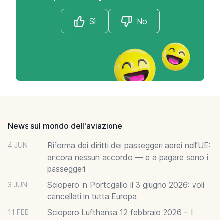
Sì
No
Footer
News sul mondo dell'aviazione
Riforma dei diritti dei passeggeri aerei nell’UE:
4 JUN
ancora nessun accordo — e a pagare sono i
passeggeri
Sciopero in Portogallo il 3 giugno 2026: voli
3 JUN
cancellati in tutta Europa
Sciopero Lufthansa 12 febbraio 2026 – I
11 FEB