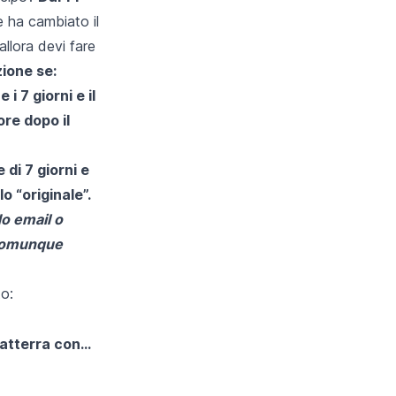
e ha cambiato il
allora devi fare
ione se:
i 7 giorni e il
ore dopo il
di 7 giorni e
lo “originale”.
do email o
i comunque
to:
atterra con...