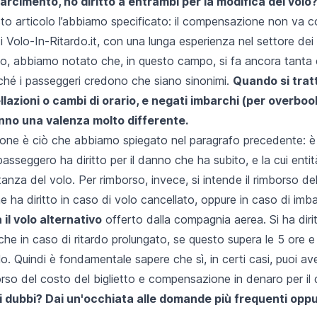
arcimento, ho diritto a entrambi per la modifica del volo
uesto articolo l’abbiamo specificato: il compensazione non va c
i Volo-In-Ritardo.it, con una lunga esperienza nel settore dei 
olo, abbiamo notato che, in questo campo, si fa ancora tanta 
rché i passeggeri credono che siano sinonimi.
Quando si tratta
llazioni o cambi di orario, e negati imbarchi (per overboo
nno una valenza molto differente.
ne è ciò che abbiamo spiegato nel paragrafo precedente: è
passeggero ha diritto per il danno che ha subito, e la cui entit
stanza del volo. Per rimborso, invece, si intende il rimborso de
 ne ha diritto in caso di volo cancellato, oppure in caso di i
 il volo alternativo
offerto dalla compagnia aerea. Si ha diri
nche in caso di ritardo prolungato, se questo supera le 5 ore e 
lo. Quindi è fondamentale sapere che sì, in certi casi, puoi ave
rso del costo del biglietto e compensazione in denaro per il
i dubbi? Dai un'occhiata alle
domande più frequenti
opp