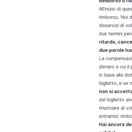
Rimborso o ris
All’inizio di q
rimborso. Noi d
disservizi di v
due termini pe
ritardo, cance
due parole ha
La compensazio
denaro a cui il 
in base alla di
biglietto, e se
non si accetta
del biglietto a
rinunciare al vo
entrambi: rimbo
Hai ancora de