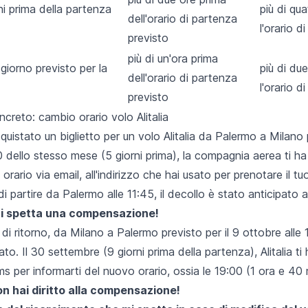
ni prima della partenza
più di qu
dell'orario di partenza
l'orario d
previsto
più di un'ora prima
l giorno previsto per la
più di du
dell'orario di partenza
l'orario d
previsto
reto: cambio orario volo Alitalia
uistato un biglietto per un volo Alitalia da Palermo a Milano p
0 dello stesso mese (5 giorni prima), la compagnia aerea ti ha
orario via email, all'indirizzo che hai usato per prenotare il t
i partire da Palermo alle 11:45, il decollo è stato anticipato a
i spetta una compensazione!
 di ritorno, da Milano a Palermo previsto per il 9 ottobre alle 
to. Il 30 settembre (9 giorni prima della partenza), Alitalia ti 
ms per informarti del nuovo orario, ossia le 19:00 (1 ora e 40 
n hai diritto alla compensazione!