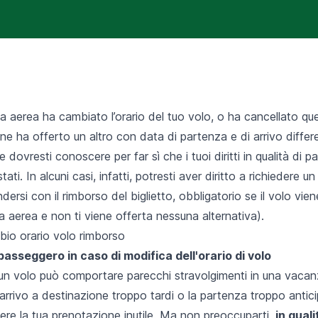
 aerea ha cambiato l’orario del tuo volo, o ha cancellato que
ne ha offerto un altro con data di partenza e di arrivo differe
 dovresti conoscere per far sì che i tuoi diritti in qualità di
ti. In alcuni casi, infatti, potresti aver
diritto a richiedere u
ndersi con
il rimborso del biglietto
, obbligatorio se il volo vie
 aerea e non ti viene offerta nessuna alternativa).
di passeggero in caso di modifica dell'orario di volo
 un volo può comportare parecchi stravolgimenti in una vaca
arrivo a destinazione troppo tardi o la partenza troppo anti
dere la tua prenotazione inutile. Ma non preoccuparti,
in quali