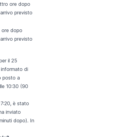
attro ore dopo
i arrivo previsto
e ore dopo
i arrivo previsto
er il 25
 informato di
uo posto a
lle 10:30 (90
17:20, è stato
ha inviato
minuti dopo). In