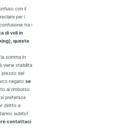
?
onfuso con il
reclami per i
confusione tra i
 di voli in
king), queste
 la somma in
à viene stabilita
l prezzo del
mbarco negato
se
tto al rimborso
si preferisce
r diritto a
 danno subito!
ure
contattaci