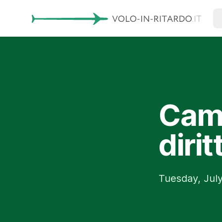
Camb
diri
Tuesday, July