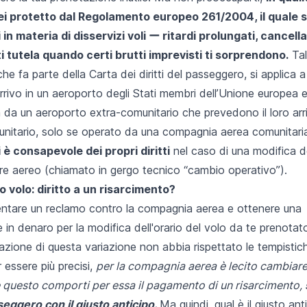
i protetto dal
Regolamento europeo 261/2004
, il quale 
in materia di disservizi voli ー ritardi prolungati, cancell
i tutela quando certi brutti imprevisti ti sorprendono.
Tal
 fa parte della Carta dei diritti del passeggero, si applica a tu
rrivo in un aeroporto degli Stati membri dell’Unione europea e 
a da un aeroporto extra-comunitario che prevedono il loro arr
nitario, solo se operato da una compagnia aerea comunitaria
i è consapevole dei propri diritti
nel caso di una modifica d
ore aereo (chiamato in gergo tecnico “cambio operativo”).
o volo: diritto a un risarcimento?
entare un reclamo contro la compagnia aerea e ottenere una
n denaro per la modifica dell'orario del volo da te prenotat
zione di questa variazione non abbia rispettato le tempistich
 essere più precisi,
per la compagnia aerea è lecito cambiare 
 questo comporti per essa il pagamento di un risarcimento,
sseggero con il giusto anticipo.
Ma quindi, qual è il giusto ant