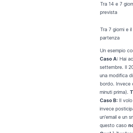
Tra 14 e 7 gior
prevista
Tra 7 giorni e i
partenza
Un esempio conc
Caso A:
Hai acq
settembre. Il 2
una modifica di 
bordo. Invece d
minuti prima).
T
Caso B:
Il volo
invece posticipa
un'email e un s
questo caso
no