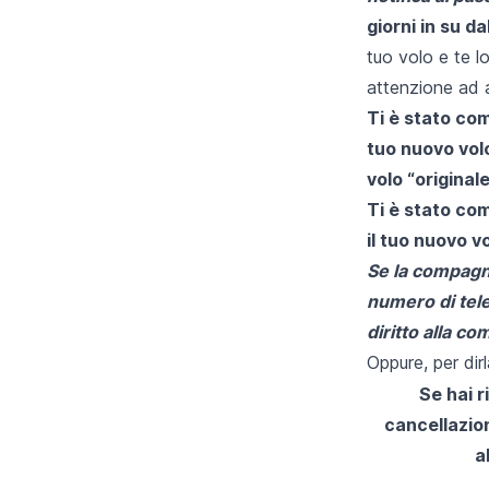
giorni in su da
tuo volo e te l
attenzione ad al
Ti è stato com
tuo nuovo volo
volo “originale
Ti è stato com
il tuo nuovo vo
Se la compagni
numero di tele
diritto alla c
Oppure, per dir
Se hai 
cancellazio
a