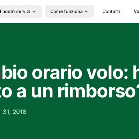
I nostri servizi
Come funziona
Contatti
Vo
io orario volo: 
tto a un rimborso
 31, 2018