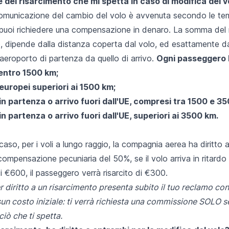
re del risarcimento che mi spetta in caso di modifica del v
omunicazione del cambio del volo è avvenuta secondo le tem
 puoi richiedere una compensazione in denaro. La somma del 
, dipende dalla distanza coperta dal volo, ed esattamente da
aeroporto di partenza da quello di arrivo.
Ogni passeggero h
 entro 1500 km;
europei superiori ai 1500 km;
in partenza o arrivo fuori dall'UE, compresi tra 1500 e 3
in partenza o arrivo fuori dall'UE, superiori ai 3500 km.
caso, per i voli a lungo raggio, la compagnia aerea ha diritto a
 compensazione pecuniaria del 50%, se il volo arriva in ritardo
i €600, il passeggero verrà risarcito di €300.
r diritto a un risarcimento presenta subito il tuo reclamo con
n costo iniziale: ti verrà richiesta una commissione SOLO 
ciò che ti spetta.