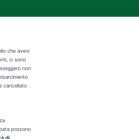
llo che avevi
nti, ci sono
 passeggero non
n risarcimento
ne cancellato
nza
cipata possono
tà di