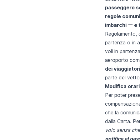
passeggero se
regole comuni 
imbarchi ー e t
Regolamento, che
partenza o in a
voli in partenz
aeroporto comu
dei viaggiator
parte del vett
Modifica orari
Per poter pres
compensazione i
che la comunica
dalla Carta. Per
volo senza che
notifica al pa