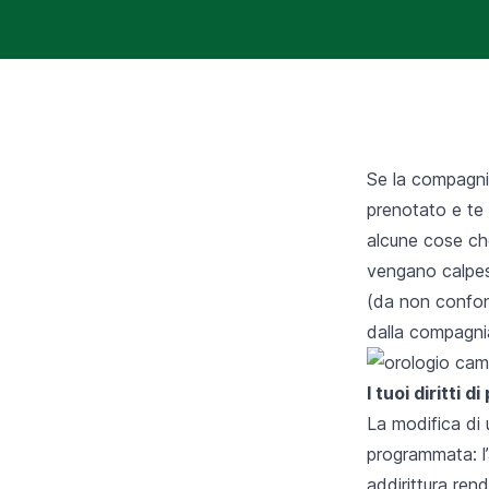
Se la compagnia
prenotato e te 
alcune cose che
vengano calpesta
(da non confo
dalla compagnia
I tuoi diritti 
La modifica di
programmata: l’
addirittura ren