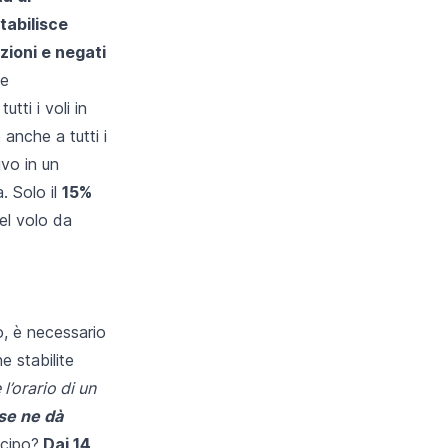
stabilisce
azioni e negati
e
tti i voli in
anche a tutti i
ivo in un
. Solo il
15%
el volo da
o, è necessario
e stabilite
l’orario di un
se ne dà
icipo?
Dai 14