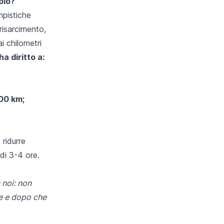
olo?
pistiche
risarcimento,
i chilometri
a diritto a:
500 km;
 ridurre
 di 3-4 ore.
 noi: non
se e dopo che