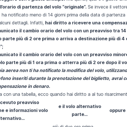
ll’orario di partenza del volo “originale”.
Se invece il vettor
o ha notificato meno di 14 giorni prima della data di partenza 
cuni dettagli. Infatti,
hai diritto a ricevere una compensaz
unicato il cambio orario del volo con un preavviso tra 14 e 
 parte più di 2 ore prima o arriva a destinazione più di 4 
”;
unicato il cambio orario del volo con un preavviso minore 
lo parte più di 1 ora prima o atterra più di 2 ore dopo il vo
a aerea non ti ha notificato la modifica del volo, utilizzan
fono inseriti durante la prenotazione del biglietto, avra
ompensazione in denaro.
la con una tabella, ecco quando hai diritto a al tuo risarcimen
ricevuto preavviso
e il volo alternativo
ne e informazioni volo
oppure 
parte...
lternativo...
più di due ore prima