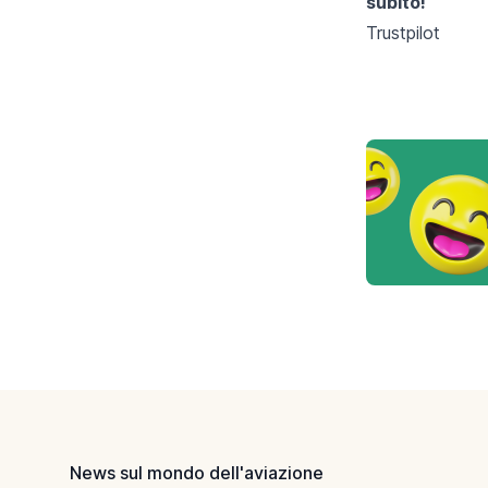
subito!
Trustpilot
Footer
News sul mondo dell'aviazione