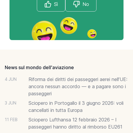
Sì
No
Footer
News sul mondo dell'aviazione
Riforma dei diritti dei passeggeri aerei nell’UE:
4 JUN
ancora nessun accordo — e a pagare sono i
passeggeri
Sciopero in Portogallo il 3 giugno 2026: voli
3 JUN
cancellati in tutta Europa
Sciopero Lufthansa 12 febbraio 2026 – I
11 FEB
passeggeri hanno diritto al rimborso EU261