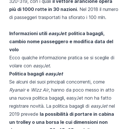
320-319, con i quali
il vettore arancione opera
più di 1000 rotte in 30 nazioni
. Nel 2018 il numero
di passeggeri trasportati ha sfiorato i 100 mln.
Informazioni utili
easyJet
: politica bagagli,
cambio nome passeggero e modifica data del
volo
Ecco qualche informazione pratica se si sceglie di
volare con
easyJet
.
Politica bagagli
easyJet
Se alcuni dei suoi principali concorrenti, come
Ryanair
e
Wizz Air
, hanno da poco messo in atto
una nuova politica bagagli
, easyJet non ha fatto
registrare novità. La politica bagagli di
easyJet
nel
2019 prevede
la possibilità di portare in cabina
un trolley o una borsa le cui dimensioni non