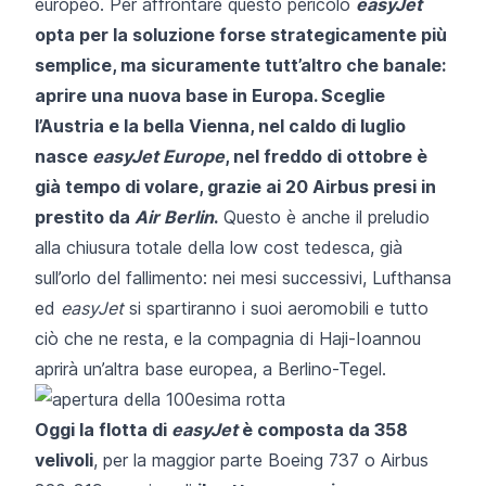
europeo. Per affrontare questo pericolo
easyJet
opta per la soluzione forse strategicamente più
semplice, ma sicuramente tutt’altro che banale:
aprire una nuova base in Europa. Sceglie
l’Austria e la bella Vienna, nel caldo di luglio
nasce
easyJet Europe
, nel freddo di ottobre è
già tempo di volare, grazie ai 20 Airbus presi in
prestito da
Air Berlin
.
Questo è anche il preludio
alla chiusura totale della low cost tedesca, già
sull’orlo del fallimento: nei mesi successivi, Lufthansa
ed
easyJet
si spartiranno i suoi aeromobili e tutto
ciò che ne resta, e la compagnia di Haji-Ioannou
aprirà un’altra base europea, a Berlino-Tegel.
Oggi la flotta di
easyJet
è composta da 358
velivoli
, per la maggior parte Boeing 737 o Airbus