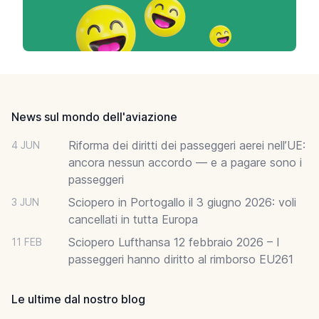
Footer
News sul mondo dell'aviazione
Riforma dei diritti dei passeggeri aerei nell’UE:
4 JUN
ancora nessun accordo — e a pagare sono i
passeggeri
Sciopero in Portogallo il 3 giugno 2026: voli
3 JUN
cancellati in tutta Europa
Sciopero Lufthansa 12 febbraio 2026 – I
11 FEB
passeggeri hanno diritto al rimborso EU261
Le ultime dal nostro blog