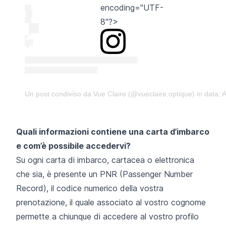
encoding="UTF-
8"?>
Un post condiviso da Vue Claire (@vueclaire.optique)
in data: 
Quali informazioni contiene una carta d’imbarco
e com’è possibile accedervi?
Su ogni carta di imbarco, cartacea o elettronica
che sia, è presente un PNR (Passenger Number
Record), il codice numerico della vostra
prenotazione, il quale associato al vostro cognome
permette a chiunque di accedere al vostro profilo