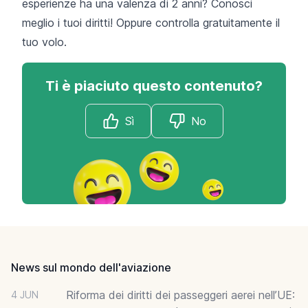
esperienze ha una valenza di 2 anni?
Conosci
meglio i tuoi diritti
! Oppure
controlla gratuitamente il
tuo volo
.
Ti è piaciuto questo contenuto?
Sì
No
Footer
News sul mondo dell'aviazione
Riforma dei diritti dei passeggeri aerei nell’UE:
4 JUN