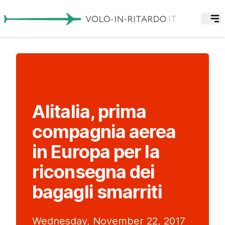
Alitalia, prima
compagnia aerea
in Europa per la
riconsegna dei
bagagli smarriti
Wednesday, November 22, 2017