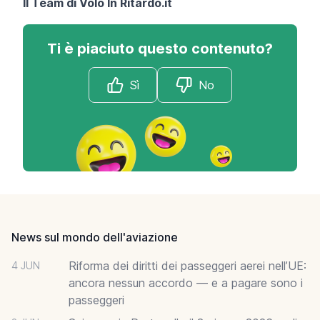
Il Team di
Volo In Ritardo.it
Ti è piaciuto questo contenuto?
Sì
No
Footer
News sul mondo dell'aviazione
Riforma dei diritti dei passeggeri aerei nell’UE:
4 JUN
ancora nessun accordo — e a pagare sono i
passeggeri