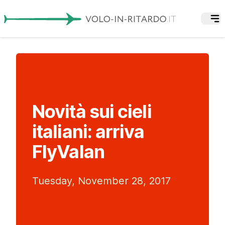
Novità sui cieli
italiani: arriva
FlyValan
Tuesday, November 28, 2017