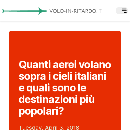
Quanti aerei volano
sopra i cieli italiani
e quali sono le
destinazioni più
popolari?
Tuesday, April 3, 2018