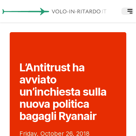
L’Antitrust ha
avviato
un’inchiesta sulla
nuova politica
bagagli Ryanair
Friday, October 26, 2018