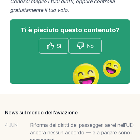
Conosci meglio i tuoi diritti
, oppure
controlla
gratuitamente il tuo volo.
Ti è piaciuto questo contenuto?
Sì
No
Footer
News sul mondo dell'aviazione
Riforma dei diritti dei passeggeri aerei nell’UE:
4 JUN
ancora nessun accordo — e a pagare sono i
passeggeri