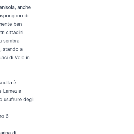
Penisola, anche
 dispongono di
amente ben
ri cittadini
yla sembra
a, stando a
aci di Volo in
scelta è
 e Lamezia
usufruire degli
no 6
arina di