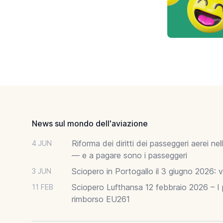
Footer
News sul mondo dell'aviazione
Riforma dei diritti dei passeggeri aerei n
4 JUN
— e a pagare sono i passeggeri
Sciopero in Portogallo il 3 giugno 2026: vo
3 JUN
Sciopero Lufthansa 12 febbraio 2026 – I p
11 FEB
rimborso EU261