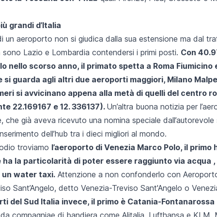
iù grandi d’Italia
 un aeroporto non si giudica dalla sua estensione ma dal tra
ia sono Lazio e Lombardia contendersi i primi posti.
Con 40.9
o nello scorso anno, il primato spetta a Roma Fiumicino 
 si guarda agli altri due aeroporti maggiori, Milano Malpe
umeri si avvicinano appena alla metà di quelli del centro 
nte 22.169167 e 12. 336137
).
Un’altra buona notizia per l’aer
, che già aveva ricevuto una nomina speciale dall’autorevole s
nserimento dell’hub tra i dieci migliori al mondo.
podio troviamo
l’aeroporto di Venezia Marco Polo
, il primo
e ha la particolarità di poter essere raggiunto via acqua ,
 un water taxi.
Attenzione a non confonderlo con Aeroport
iso Sant’Angelo, detto Venezia-Treviso Sant'Angelo o Venezi
rti del Sud Italia invece, il primo è Catania-Fontanarossa
o da compagniae di bandiera come Alitalia, Lufthansa e KLM. M