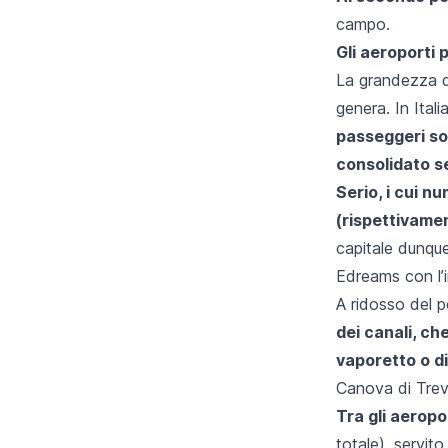
campo.
Gli aeroporti p
La grandezza di
genera. In Ital
passeggeri sol
consolidato se
Serio, i cui n
(
rispettivame
capitale dunque
Edreams con l’i
A ridosso del 
dei canali, ch
vaporetto o di
Canova di Trev
Tra gli aeropo
totale), servit