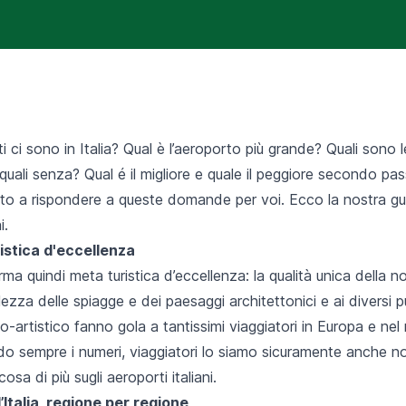
i ci sono in Italia? Qual è l’aeroporto più grande? Quali sono l
 quali senza? Qual é il migliore e quale il peggiore secondo pa
o a rispondere a queste domande per voi. Ecco la nostra gui
i.
ristica d'eccellenza
erma quindi meta turistica d’eccellenza: la qualità unica della n
lezza delle spiagge e dei paesaggi architettonici e ai diversi p
o-artistico fanno gola a tantissimi viaggiatori in Europa e nel 
o sempre i numeri, viaggiatori lo siamo sicuramente anche no
sa di più sugli aeroporti italiani.
’Italia, regione per regione