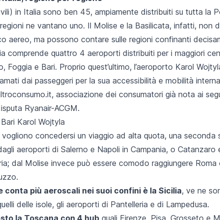
ivili) in Italia sono ben 45, ampiamente distribuiti su tutta la 
 regioni ne vantano uno. Il Molise e la Basilicata, infatti, non
fico aereo, ma possono contare sulle regioni confinanti decis
ia comprende quattro 4 aeroporti distribuiti per i maggiori cent
to, Foggia e Bari. Proprio quest’ultimo, l’aeroporto Karol Wojt
 amati dai passeggeri per la sua accessibilità e mobilità intern
altroconsumo.it, associazione dei consumatori già nota ai segu
disputa Ryanair-ACGM
.
e vogliono concedersi un viaggio ad alta quota, una seconda 
dagli aeroporti di Salerno e Napoli in Campania, o Catanzaro
ria; dal Molise invece può essere comodo raggiungere Roma o 
uzzo.
 conta più aeroscali nei suoi confini è la Sicilia
, ve ne so
lli delle isole, gli aeroporti di Pantelleria e di Lampedusa.
sto la Toscana con 4 hub
quali Firenze, Pisa, Grosseto e M