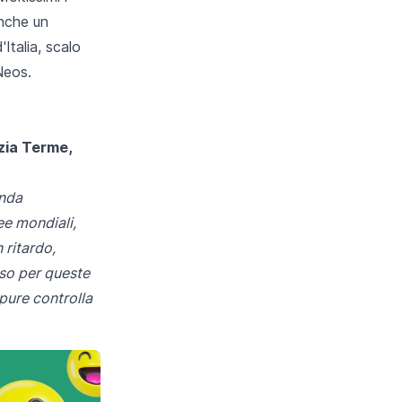
anche un
Italia, scalo
 Neos.
ia Terme,
onda
ee mondiali,
 ritardo,
rso per queste
ppure
controlla