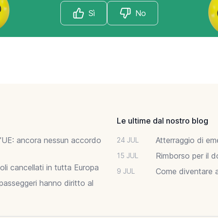
Sì
No
Le ultime dal nostro blog
ell’UE: ancora nessun accordo
Atterraggio di em
24 JUL
Rimborso per il d
15 JUL
li cancellati in tutta Europa
Come diventare as
9 JUL
asseggeri hanno diritto al