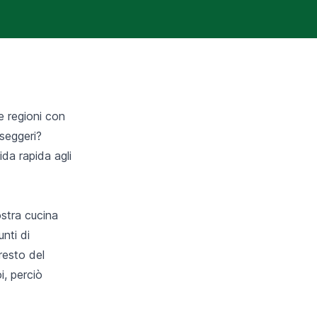
e regioni con
sseggeri?
da rapida agli
ostra cucina
unti di
resto del
i, perciò