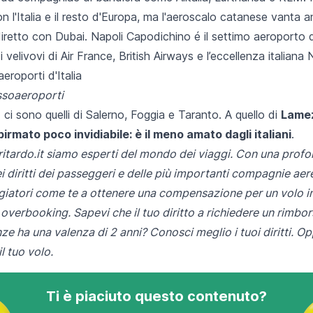
n l'Italia e il resto d'Europa, ma l'aeroscalo catanese vanta 
retto con Dubai. Napoli Capodichino é il settimo aeroporto d'
 velivovi di Air France, British Airways e l’eccellenza italiana
ssoaeroporti
i ci sono quelli di Salerno, Foggia e Taranto. A quello di
Lamez
pirmato poco invidiabile: è il meno amato dagli italiani
.
itardo.it
siamo esperti del mondo dei viaggi. Con una prof
 diritti dei passeggeri e delle più importanti compagnie aer
ggiatori come te a ottenere una compensazione per un volo in
 overbooking. Sapevi che il tuo diritto a richiedere un rimbo
nze ha una valenza di 2 anni?
Conosci meglio i tuoi diritti
. O
l tuo volo
.
Ti è piaciuto questo contenuto?