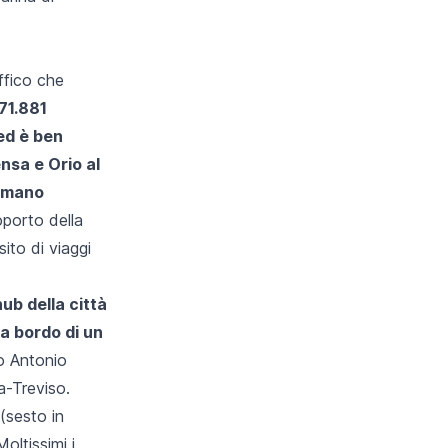
ffico che
71.881
ed è ben
nsa e Orio al
romano
oporto della
ito di viaggi
 hub della città
 a bordo di un
o Antonio
a-Treviso.
(sesto in
oltissimi i