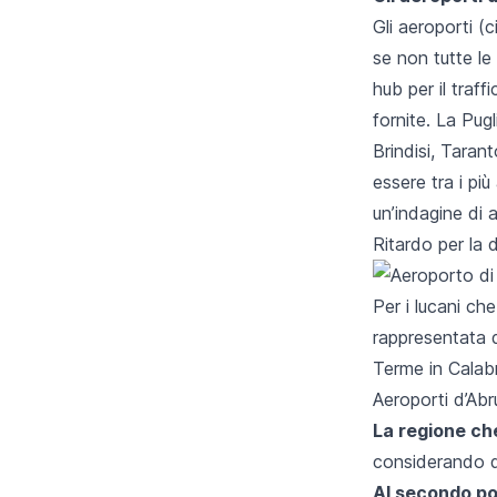
Gli aeroporti (c
se non tutte le
hub per il traf
fornite. La Pugl
Brindisi, Taran
essere tra i più
un’indagine di 
Ritardo per
la 
Per i lucani ch
rappresentata 
Terme in Calab
Aeroporti d’Abr
La regione che
considerando que
Al secondo po