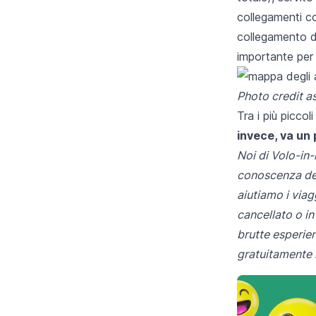
collegamenti co
collegamento di
importante per i
Photo credit a
Tra i più piccol
invece, va un 
Noi di
Volo-in-r
conoscenza dei
aiutiamo i via
cancellato o in
brutte esperie
gratuitamente i