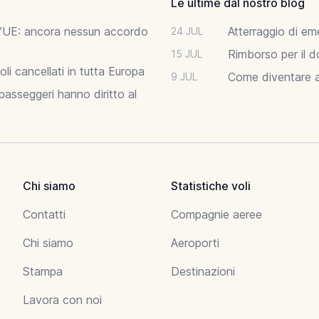
Le ultime dal nostro blog
ell’UE: ancora nessun accordo
Atterraggio di em
24 JUL
Rimborso per il d
15 JUL
li cancellati in tutta Europa
Come diventare as
9 JUL
asseggeri hanno diritto al
Chi siamo
Statistiche voli
Contatti
Compagnie aeree
Chi siamo
Aeroporti
Stampa
Destinazioni
Lavora con noi