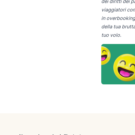
dei diritti dei
viaggiatori com
in overbooking.
della tua brut
tuo volo.
Footer