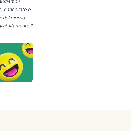
aiutiamo i
o, cancellato o
i dal giorno
gratuitamente il