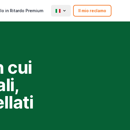
lo in Ritardo Premium
Il mio reclamo
n cui
li,
llati