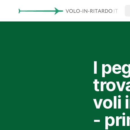
I peg
trova
voli 
- pr