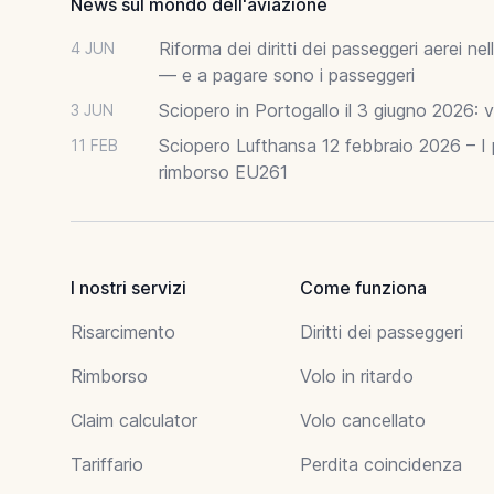
News sul mondo dell'aviazione
Riforma dei diritti dei passeggeri aerei n
4 JUN
— e a pagare sono i passeggeri
Sciopero in Portogallo il 3 giugno 2026: vo
3 JUN
Sciopero Lufthansa 12 febbraio 2026 – I p
11 FEB
rimborso EU261
I nostri servizi
Come funziona
Risarcimento
Diritti dei passeggeri
Rimborso
Volo in ritardo
Claim calculator
Volo cancellato
Tariffario
Perdita coincidenza