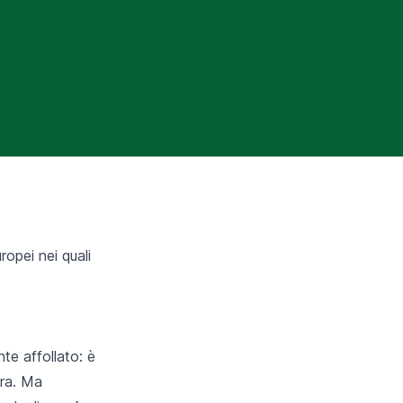
ropei nei quali
te affollato: è
dra. Ma