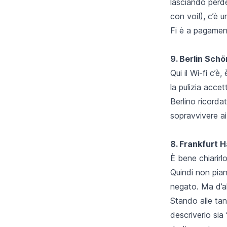
lasciando perde
con voi!), c’è 
Fi è a pagamen
9. Berlin Sch
Qui il Wi-fi c’è
la pulizia acce
Berlino ricorda
sopravvivere ai
8. Frankfurt 
È bene chiarirl
Quindi non piani
negato. Ma d’al
Stando alle tan
descriverlo sia