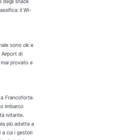
e degli snack
ssifica: il Wi-
sonale sono ok e
 Airport di
e mai provato e
da Francoforte.
o o imbarco
à ivitante.
la più adatta a
a cui i gestori