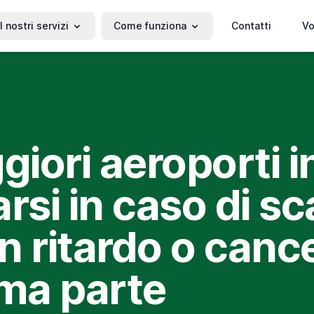
I nostri servizi
Come funziona
Contatti
Vo
giori aeroporti i
rsi in caso di sca
in ritardo o cance
ima parte