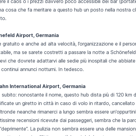
re il caos o i prezzi davvero poco accessibili dei bar (portat
una cosa che fa meritare a questo hub un posto nella nostra cla
to.
önefeld Airport, Germania
, è gratuito e anche ad alta velocità, l’organizzazione e il per
ttabile, ma se sarete costretti a passare la notte a Schönefeld
tevi che dovrete adattarvi alle sedie più inospitali che abbiat
 continui annunci notturni. In tedesco.
Hahn International Airport, Germania
o subito: nonostante il nome, questo hub dista più di 120 km 
ficate un giretto in città in caso di volo in ritardo, cancellat
tronde neanche rimanerci a lungo sembra essere un'oppurtinit
tissime recensioni ricevute dai passeggeri, sembra che la paro
 “deprimente”. La pulizia non sembra essere una delle mansioni 