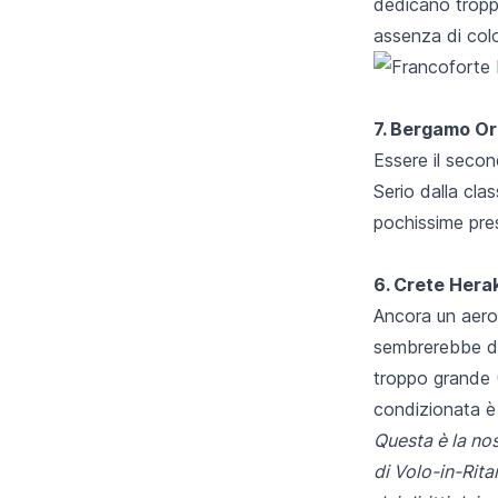
dedicano troppa
assenza di colo
7. Bergamo Orio
Essere il seco
Serio dalla cla
pochissime pres
6. Crete Herak
Ancora un aero
sembrerebbe da 
troppo grande (
condizionata è 
Questa è la nos
di
Volo-in-Ritar