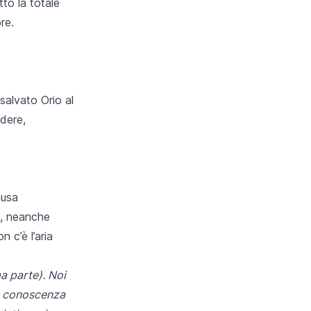
to la totale
re.
alvato Orio al
edere,
ausa
o, neanche
 c’è l’aria
a parte). Noi
a conoscenza