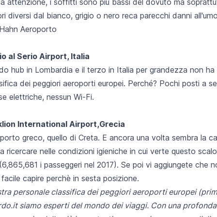
 attenzione, i soffitti sono più bassi del dovuto ma soprattut
ri diversi dal bianco, grigio o nero reca parecchi danni all'umo
 al Serio Airport, Italia
ndo hub in Lombardia e il
terzo in Italia per grandezza
non ha s
ssifica dei peggiori aeroporti europei. Perché? Pochi posti a s
e elettriche, nessun Wi-Fi.
lion International Airport,Grecia
porto greco, quello di Creta. E ancora una volta sembra la c
ricercare nelle condizioni igieniche in cui verte questo scal
6,865,681 i passeggeri nel 2017). Se poi vi aggiungete che non
facile capire perchè in sesta posizione.
tra personale classifica dei peggiori aeroporti europei (prim
do.it
siamo esperti del mondo dei viaggi. Con una profond