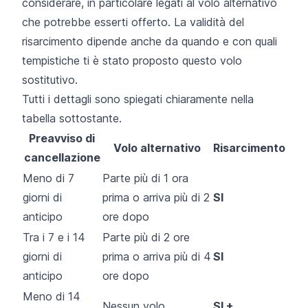
considerare, in particolare legati al volo alternativo
che potrebbe esserti offerto. La validità del
risarcimento dipende anche da quando e con quali
tempistiche ti è stato proposto questo volo
sostitutivo.
Tutti i dettagli sono spiegati chiaramente nella
tabella sottostante.
Preavviso di
Volo alternativo
Risarcimento
cancellazione
Meno di 7
Parte più di 1 ora
giorni di
prima o arriva più di 2
SI
anticipo
ore dopo
Tra i 7 e i 14
Parte più di 2 ore
giorni di
prima o arriva più di 4
SI
anticipo
ore dopo
Meno di 14
Nessun volo
SI +