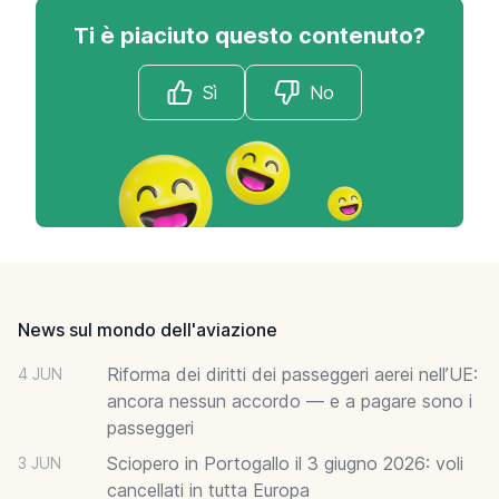
Ti è piaciuto questo contenuto?
Sì
No
Footer
News sul mondo dell'aviazione
Riforma dei diritti dei passeggeri aerei nell’UE:
4 JUN
ancora nessun accordo — e a pagare sono i
passeggeri
Sciopero in Portogallo il 3 giugno 2026: voli
3 JUN
cancellati in tutta Europa