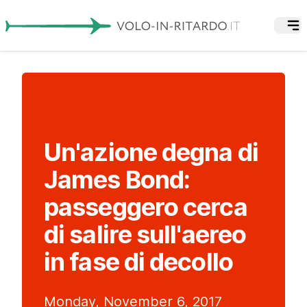
Un'azione degna di
James Bond:
passeggero cerca
di salire sull'aereo
in fase di decollo
Monday, November 6, 2017