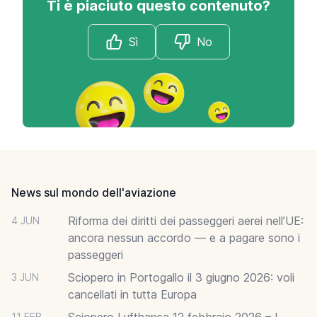
Ti è piaciuto questo contenuto?
Sì
No
Footer
News sul mondo dell'aviazione
Riforma dei diritti dei passeggeri aerei nell’UE:
4 JUN
ancora nessun accordo — e a pagare sono i
passeggeri
Sciopero in Portogallo il 3 giugno 2026: voli
3 JUN
cancellati in tutta Europa
Sciopero Lufthansa 12 febbraio 2026 – I
11 FEB