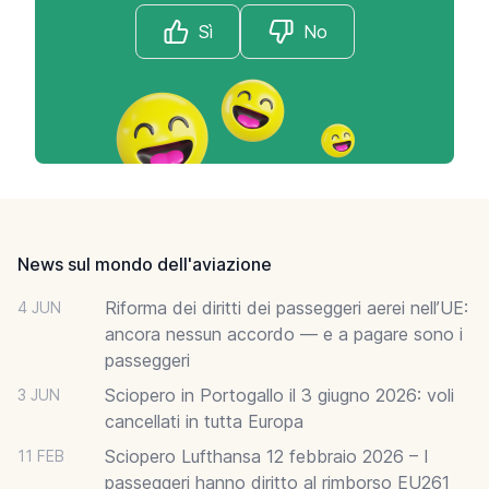
Sì
No
Footer
News sul mondo dell'aviazione
Riforma dei diritti dei passeggeri aerei nell’UE:
4 JUN
ancora nessun accordo — e a pagare sono i
passeggeri
Sciopero in Portogallo il 3 giugno 2026: voli
3 JUN
cancellati in tutta Europa
Sciopero Lufthansa 12 febbraio 2026 – I
11 FEB
passeggeri hanno diritto al rimborso EU261