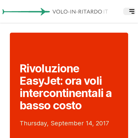
Rivoluzione
EasyJet: ora voli
intercontinentali a
basso costo
Thursday, September 14, 2017