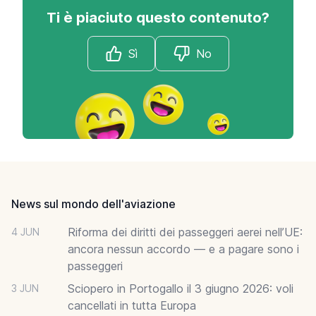
Ti è piaciuto questo contenuto?
Sì
No
Footer
News sul mondo dell'aviazione
Riforma dei diritti dei passeggeri aerei nell’UE:
4 JUN
ancora nessun accordo — e a pagare sono i
passeggeri
Sciopero in Portogallo il 3 giugno 2026: voli
3 JUN
cancellati in tutta Europa